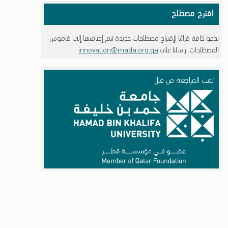
اقترح مصطلح
ندعو كافة قرائنا لإقتراح مصطلحات جديدة تتم إضافتها إلى قاموس
المصطلحات. راسلنا على
innovation@mada.org.qa
تمت المراجعة من قبل