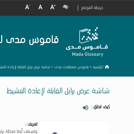
crease Font Size
Normal Font Size
Increase Font Size
Visual Impairment
خريطة الموقع
قاموس مدى لمصط
الرئيسية
>
قاموس مصطلحات مدى
>
شاشة عرض برايل القابلة لإعادة التنش
شاشة عرض برايل القابلة لإعادة التنشيط
كيف تنطق :
تعريف :
وتسمى أيضا محطة برايل.