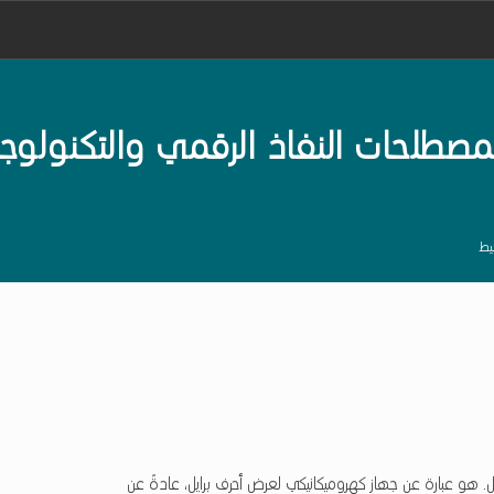
De
لحات النفاذ الرقمي والتكنولوجي
يط
 هو عبارة عن جهاز كهروميكانيكي لعرض أحرف برايل، عادةً عن