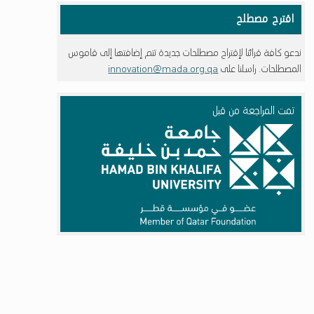
اقترح مصطلح
ندعو كافة قرائنا لإقتراح مصطلحات جديدة تتم إضافتها إلى قاموس
المصطلحات. راسلنا على
innovation@mada.org.qa
تمت المراجعة من قبل