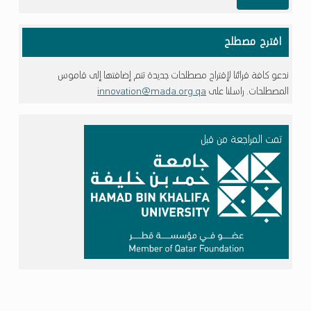
اقترح مصطلح
ندعو كافة قرائنا لإقتراح مصطلحات جديدة تتم إضافتها إلى قاموس
المصطلحات. راسلنا على
innovation@mada.org.qa
تمت المراجعة من قبل