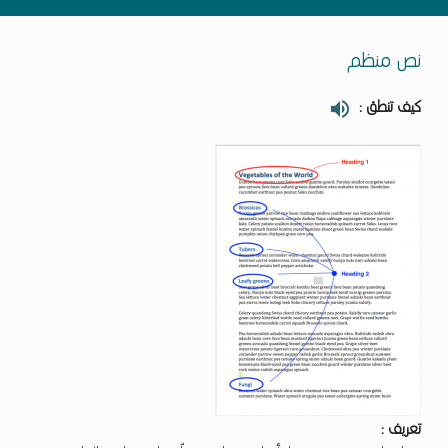
نص منظم
كيف تنطق :
تعريف :