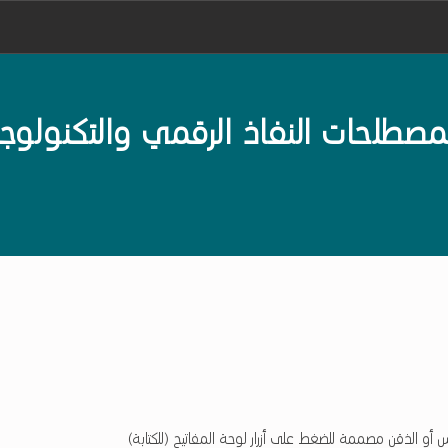
De
لحات النفاذ الرقمي والتكنولوجي
 أو الذقن مصممة للضغط على أزرار لوحة المفاتيح (للكتابة)