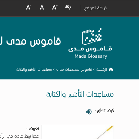
crease Font Size
Normal Font Size
Increase Font Size
Visual Impairment
خريطة الموقع
قاموس مدى لمصط
الرئيسية
>
قاموس مصطلحات مدى
>
مساعِدات التأشير والكتابة
مساعِدات التأشير والكتابة
كيف تنطق :
تعريف :
عصا تربط عادة في الرأس