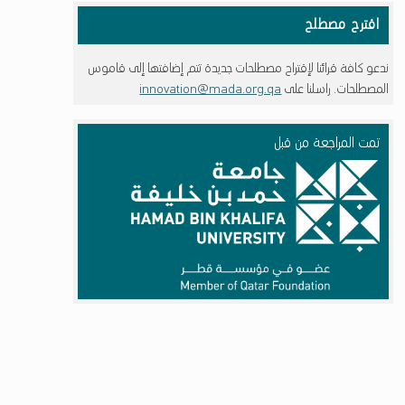
اقترح مصطلح
ندعو كافة قرائنا لإقتراح مصطلحات جديدة تتم إضافتها إلى قاموس
المصطلحات. راسلنا على
innovation@mada.org.qa
تمت المراجعة من قبل