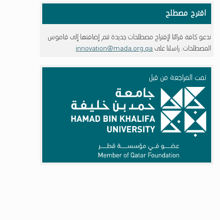
اقترح مصطلح
ندعو كافة قرائنا لإقتراح مصطلحات جديدة تتم إضافتها إلى قاموس
المصطلحات. راسلنا على
innovation@mada.org.qa
تمت المراجعة من قبل