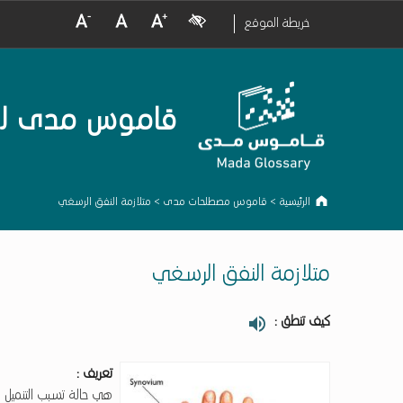
crease Font Size
Normal Font Size
Increase Font Size
Visual Impairment
خريطة الموقع
قاموس مدى لمصط
الرئيسية
>
قاموس مصطلحات مدى
>
متلازمة النفق الرسغي
متلازمة النفق الرسغي
كيف تنطق :
تعريف :
هي حالة تسبب التنميل