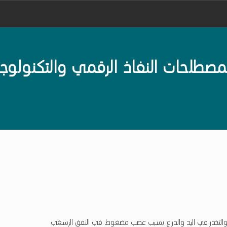
De
لحات النفاذ الرقمي والتكنولوجي
 والتخدر في اليد والذراع بسبب عصب مضغوط في النفق الرسغي