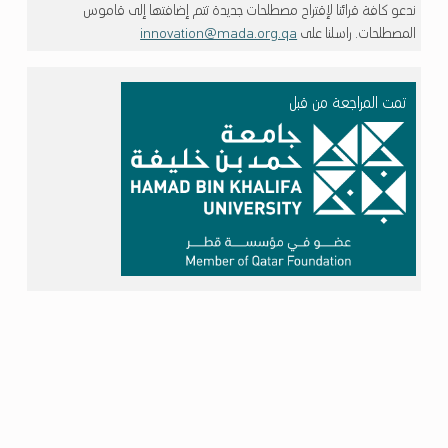
ندعو كافة قرائنا لإقتراح مصطلحات جديدة تتم إضافتها إلى قاموس
المصطلحات. راسلنا على
innovation@mada.org.qa
تمت المراجعة من قبل