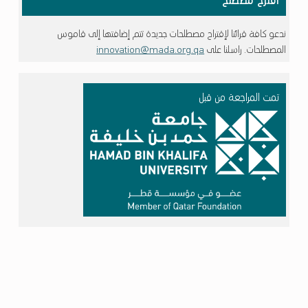
اقترح مصطلح
ندعو كافة قرائنا لإقتراح مصطلحات جديدة تتم إضافتها إلى قاموس
المصطلحات. راسلنا على
innovation@mada.org.qa
تمت المراجعة من قبل