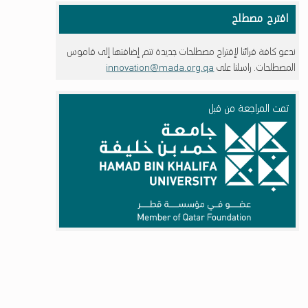
اقترح مصطلح
ندعو كافة قرائنا لإقتراح مصطلحات جديدة تتم إضافتها إلى قاموس
المصطلحات. راسلنا على
innovation@mada.org.qa
تمت المراجعة من قبل