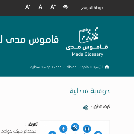
crease Font Size
Normal Font Size
Increase Font Size
Visual Impairment
خريطة الموقع
قاموس مدى لمصط
الرئيسية
>
قاموس مصطلحات مدى
>
حوسبة سحابية
حوسبة سحابية
كيف تنطق :
تعريف :
استخدام شبكة خوادم بعيد