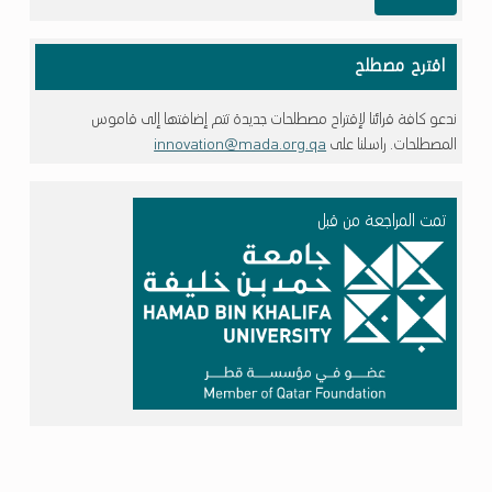
اقترح مصطلح
ندعو كافة قرائنا لإقتراح مصطلحات جديدة تتم إضافتها إلى قاموس
المصطلحات. راسلنا على
innovation@mada.org.qa
تمت المراجعة من قبل