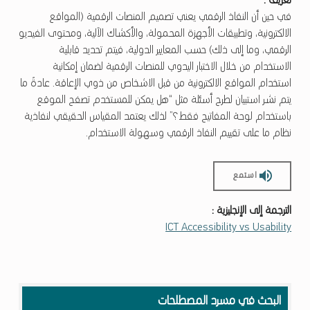
تعريف :
في حين أن النفاذ الرقمي يعني تصميم المنصات الرقمية (المواقع
الالكترونية، وتطبيقات الأجهزة المحمولة، والأكشاك الآلية، ومحتوى الفيديو
الرقمي، وما إلى ذلك) حسب المعايير الدولية، فيتم تحديد قابلية
الاستخدام من خلال الاختبار اليدوي للمنصات الرقمية لضمان إمكانية
استخدام المواقع الالكترونية من قبل الاشخاص من ذوي الإعاقة. عادةً ما
يتم نشر استبيان لطرح أسئلة مثل “هل يمكن للمستخدم تصفح الموقع
باستخدام لوحة المفاتيح فقط؟” لذلك يعتمد المقياس الحقيقي لنفاذية
نظام ما على تقييم النفاذ الرقمي وسهولة الاستخدام.
استمع
الترجمة إلى الإنجليزية :
ICT Accessibility vs Usability
Skip back to main navigation
البحث في مسرد المصطلحات