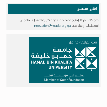
اقترح مصطلح
ندعو كافة قرائنا لإقتراح مصطلحات جديدة تتم إضافتها إلى قاموس
المصطلحات. راسلنا على
innovation@mada.org.qa
تمت المراجعة من قبل