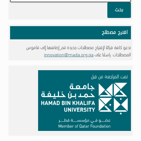
بحث
اقترح مصطلح
ندعو كافة قرائنا لإقتراح مصطلحات جديدة تتم إضافتها إلى قاموس
المصطلحات. راسلنا على
innovation@mada.org.qa
تمت المراجعة من قبل