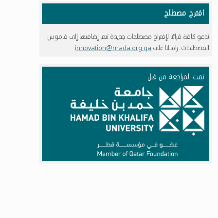
اقترح مصطلح
ندعو كافة قرائنا لإقتراح مصطلحات جديدة تتم إضافتها إلى قاموس
المصطلحات. راسلنا على
innovation@mada.org.qa
تمت المراجعة من قبل